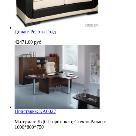
Диван: Релоти Голд
42471,00 руб
Приставка: КА0027
Материал: ЛДСП орех экко; Стекло Размер:
1000*800*750